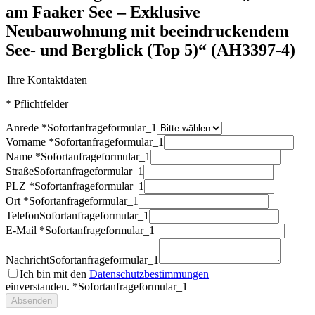
am Faaker See – Exklusive
Neubauwohnung mit beeindruckendem
See- und Bergblick (Top 5)“ (AH3397-4)
Ihre Kontaktdaten
* Pflichtfelder
Anrede *
Sofortanfrageformular_1
Vorname *
Sofortanfrageformular_1
Name *
Sofortanfrageformular_1
Straße
Sofortanfrageformular_1
PLZ *
Sofortanfrageformular_1
Ort *
Sofortanfrageformular_1
Telefon
Sofortanfrageformular_1
E-Mail *
Sofortanfrageformular_1
Nachricht
Sofortanfrageformular_1
Ich bin mit den
Datenschutzbestimmungen
einverstanden. *
Sofortanfrageformular_1
Absenden