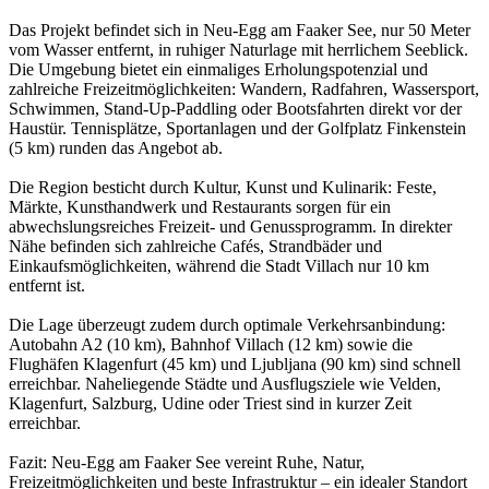
Das Projekt befindet sich in Neu-Egg am Faaker See, nur 50 Meter
vom Wasser entfernt, in ruhiger Naturlage mit herrlichem Seeblick.
Die Umgebung bietet ein einmaliges Erholungspotenzial und
zahlreiche Freizeitmöglichkeiten: Wandern, Radfahren, Wassersport,
Schwimmen, Stand-Up-Paddling oder Bootsfahrten direkt vor der
Haustür. Tennisplätze, Sportanlagen und der Golfplatz Finkenstein
(5 km) runden das Angebot ab.
Die Region besticht durch Kultur, Kunst und Kulinarik: Feste,
Märkte, Kunsthandwerk und Restaurants sorgen für ein
abwechslungsreiches Freizeit- und Genussprogramm. In direkter
Nähe befinden sich zahlreiche Cafés, Strandbäder und
Einkaufsmöglichkeiten, während die Stadt Villach nur 10 km
entfernt ist.
Die Lage überzeugt zudem durch optimale Verkehrsanbindung:
Autobahn A2 (10 km), Bahnhof Villach (12 km) sowie die
Flughäfen Klagenfurt (45 km) und Ljubljana (90 km) sind schnell
erreichbar. Naheliegende Städte und Ausflugsziele wie Velden,
Klagenfurt, Salzburg, Udine oder Triest sind in kurzer Zeit
erreichbar.
Fazit: Neu-Egg am Faaker See vereint Ruhe, Natur,
Freizeitmöglichkeiten und beste Infrastruktur – ein idealer Standort